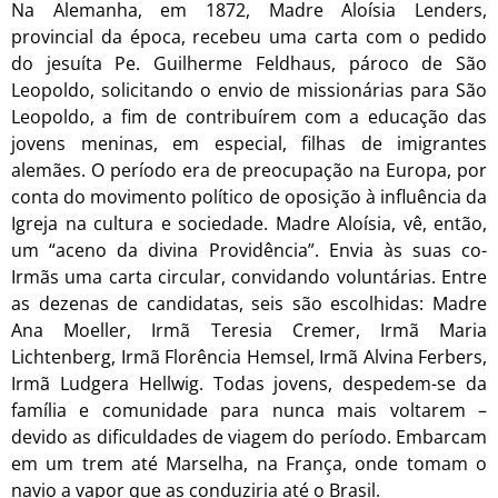
Na Alemanha, em 1872, Madre Aloísia Lenders,
provincial da época, recebeu uma carta com o pedido
do jesuíta Pe. Guilherme Feldhaus, pároco de São
Leopoldo, solicitando o envio de missionárias para São
Leopoldo, a fim de contribuírem com a educação das
jovens meninas, em especial, filhas de imigrantes
alemães. O período era de preocupação na Europa, por
conta do movimento político de oposição à influência da
Igreja na cultura e sociedade. Madre Aloísia, vê, então,
um “aceno da divina Providência”. Envia às suas co-
Irmãs uma carta circular, convidando voluntárias. Entre
as dezenas de candidatas, seis são escolhidas: Madre
Ana Moeller, Irmã Teresia Cremer, Irmã Maria
Lichtenberg, Irmã Florência Hemsel, Irmã Alvina Ferbers,
Irmã Ludgera Hellwig. Todas jovens, despedem-se da
família e comunidade para nunca mais voltarem –
devido as dificuldades de viagem do período. Embarcam
em um trem até Marselha, na França, onde tomam o
navio a vapor que as conduziria até o Brasil.