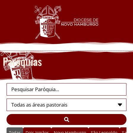
Paróquias
Todas
Dois Irmãos
Novo Hamburgo
São Leopoldo
Sapi