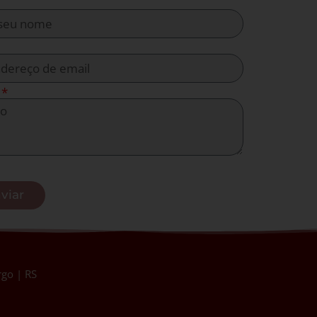
viar
go | RS