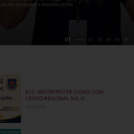
, Dom
 em
ivência
Novo Hamburgo.
issão
 do Rio
ção das paróquias e dioceses do Rio
o
ECC- ENCONTRO DE CASAIS COM
CRISTO-REGIONAL SUL III
10/07/2026