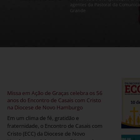
de 2030. A reunião contou com a presença do bispo diocesano
realizado entre os dias 26 e 28 de junho, no Instituto São José,
encontro foi marcado por momentos de oração, formação, conv
de Novo Hamburgo.
de 
comunicação visual e produção de conteúdos digitais para a m
agentes da Pastoral da Comunicação das paróquias e dioceses
agentes da Pastoral da Comunica
João Francisco Salm, e marcou
Santa Maria, reunindo bispos, coordenadores da
fraterna e renovação da missão catequética. Em sintonia com 
evangelizadora da
Grande
Grande
Missa em Ação de Graças celebra os 56
anos do Encontro de Casais com Cristo
na Diocese de Novo Hamburgo
Em um clima de fé, gratidão e
fraternidade, o Encontro de Casais com
Cristo (ECC) da Diocese de Novo