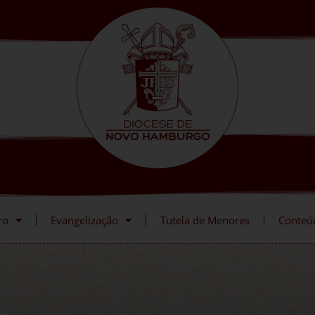
ro
Evangelização
Tutela de Menores
Conteú
equistas da