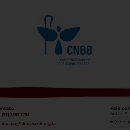
ntato
Fale co
Setor
(51) 3593 1755
diocese@diocesenh.org.br