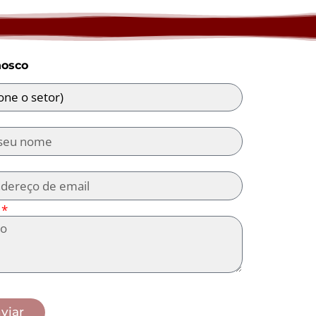
nosco
viar