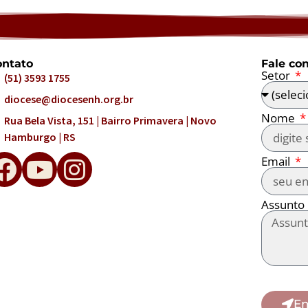
ntato
Fale co
Setor
(51) 3593 1755
diocese@diocesenh.org.br
Nome
Rua Bela Vista, 151 | Bairro Primavera | Novo
Hamburgo | RS
Email
Assunto
En