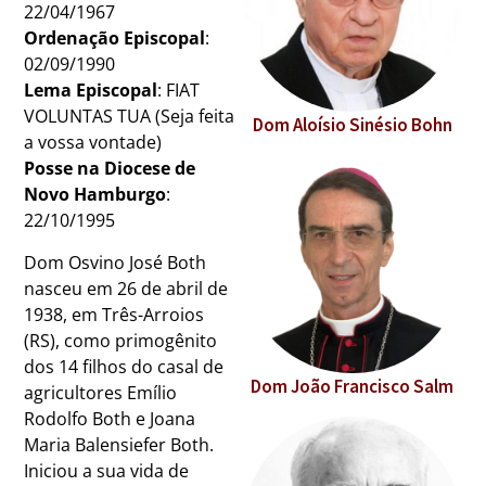
22/04/1967
Ordenação Episcopal
:
02/09/1990
Lema Episcopal
: FIAT
VOLUNTAS TUA (Seja feita
Dom Aloísio Sinésio Bohn
a vossa vontade)
Posse na Diocese de
Novo Hamburgo
:
22/10/1995
Dom Osvino José Both
nasceu em 26 de abril de
1938, em Três-Arroios
(RS), como primogênito
dos 14 filhos do casal de
Dom João Francisco Salm
agricultores Emílio
Rodolfo Both e Joana
Maria Balensiefer Both.
Iniciou a sua vida de