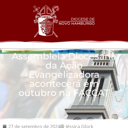
Assembleia Diocesana
da Ação
Evangelizadora
acontecerá em
outubro na FACCAT
27 de setembro de 2024
Jéssica Glück