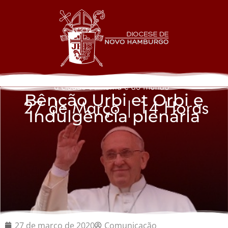
Bênção Urbi et Orbi e
Indulgência plenária
27 de março de 2020
Comunicação