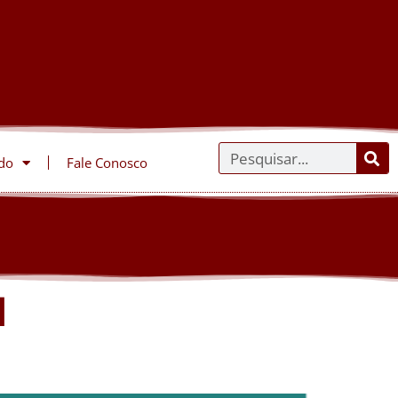
do
Fale Conosco
l