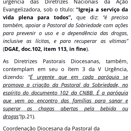
urgência das Diretrizes Nacionais da Ação
Evangelizadora, sob o título:
“Igreja a serviço da
vida plena para todos”,
que diz:
“é preciso
também, apoiar a Pastoral da Sobriedade com ações
para prevenir o uso e a dependência das drogas,
inclusive as lícitas, e para recuperar as vítimas”
(
DGAE, doc.102, item 113, in fine
).
As Diretrizes Pastorais Diocesanas, também,
contemplam em seu o ítem 3 da V Urgência,
dizendo
: “
É urgente que em cada paróquia se
promova a criação da Pastoral da Sobriedade, no
espírito do documento 102 da CNBB. É a paróquia
que vem ao encontro das famílias para sanar e
superar as chagas abertas pela bebida ou
drogas
“(
p.21).
Coordenação Diocesana da Pastoral da