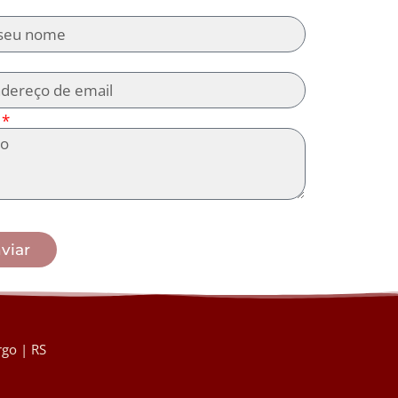
viar
go | RS