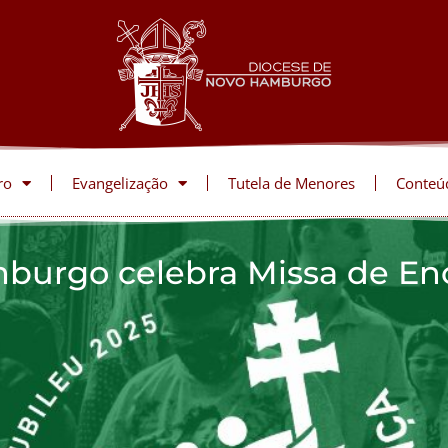
ro
Evangelização
Tutela de Menores
Conteú
burgo celebra Missa de En