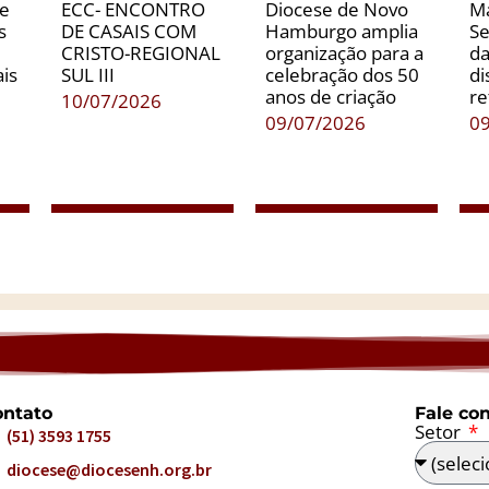
de
ECC- ENCONTRO
Diocese de Novo
Ma
s
DE CASAIS COM
Hamburgo amplia
Se
CRISTO-REGIONAL
organização para a
da
is
SUL III
celebração dos 50
di
anos de criação
re
10/07/2026
09/07/2026
0
ntato
Fale co
Setor
(51) 3593 1755
diocese@diocesenh.org.br