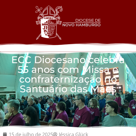
ECC Diocesano celebra
55 anos com Missa e
confraternização no
Santuário das Mães
15 de julho de 2025
Jéssica Glück