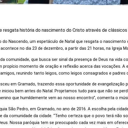
resgata história do nascimento do Cristo através de clássicos
 do Nascendo, um espetáculo de Natal que resgata o nascimento d
contece no dia 23 de dezembro, a partir das 21 horas, na Igreja Ma
da comunidade, que busca ser sinal da presença de Deus na vida cot
m propício momento de oração e reflexão acerca das vocações. A 
migos, reunindo tanto leigos, como leigos consagrados e padres 
sceu em Gramado, trazendo essa oportunidade de evangelização p
niciou bem antes do Natal. Projetamos tudo para que não se perd
enino que humildemente vem ao nosso encontro”, comenta o músico
óquia São Pedro, em Gramado, no ano de 2016. A escolha pela cida
nte da comunidade da cidade. “Tenho certeza que o povo terá não
eus. Nossa paróquia tem se preocupado cada vez mais em oferece