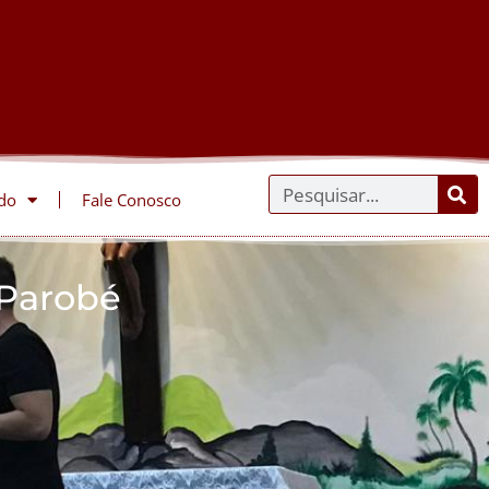
do
Fale Conosco
 Parobé