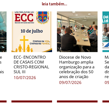
leia também...
de
ECC- ENCONTRO
Diocese de Novo
Ma
s
DE CASAIS COM
Hamburgo amplia
Se
CRISTO-REGIONAL
organização para a
da
is
SUL III
celebração dos 50
di
anos de criação
re
10/07/2026
09/07/2026
0