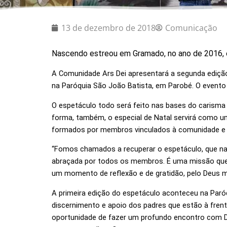
13 de dezembro de 2018
Comunicação
Nascendo estreou em Gramado, no ano de 2016, e 
A Comunidade Ars Dei apresentará a segunda edição
na Paróquia São João Batista, em Parobé. O evento a
O espetáculo todo será feito nas bases do carisma 
forma, também, o especial de Natal servirá como u
formados por membros vinculados à comunidade e a
“Fomos chamados a recuperar o espetáculo, que na
abraçada por todos os membros. É uma missão que i
um momento de reflexão e de gratidão, pelo Deus m
A primeira edição do espetáculo aconteceu na Par
discernimento e apoio dos padres que estão à fre
oportunidade de fazer um profundo encontro com D