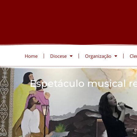
Home
Diocese
Organização
Cle
Espetáculo musical r