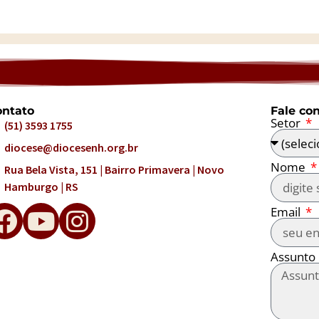
ntato
Fale co
Setor
(51) 3593 1755
diocese@diocesenh.org.br
Nome
Rua Bela Vista, 151 | Bairro Primavera | Novo
Hamburgo | RS
Email
Assunto