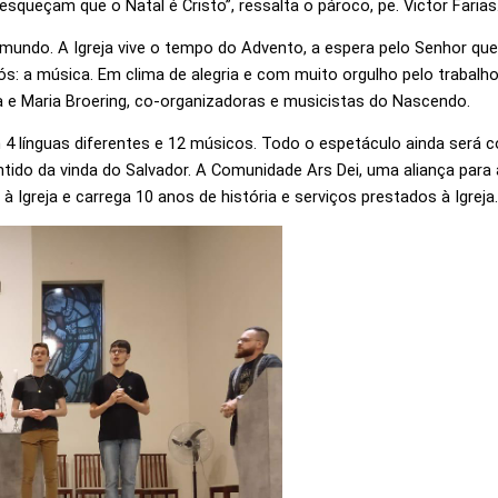
ueçam que o Natal é Cristo”, ressalta o pároco, pe. Victor Farias
mundo. A Igreja vive o tempo do Advento, a espera pelo Senhor qu
 nós: a música. Em clima de alegria e com muito orgulho pelo traba
a e Maria Broering, co-organizadoras e musicistas do Nascendo.
4 línguas diferentes e 12 músicos. Todo o espetáculo ainda será c
ntido da vinda do Salvador. A Comunidade Ars Dei, uma aliança par
Igreja e carrega 10 anos de história e serviços prestados à Igreja.