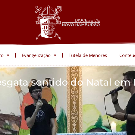
ro
Evangelização
Tutela de Menores
Conteú
esgata sentido do Natal em