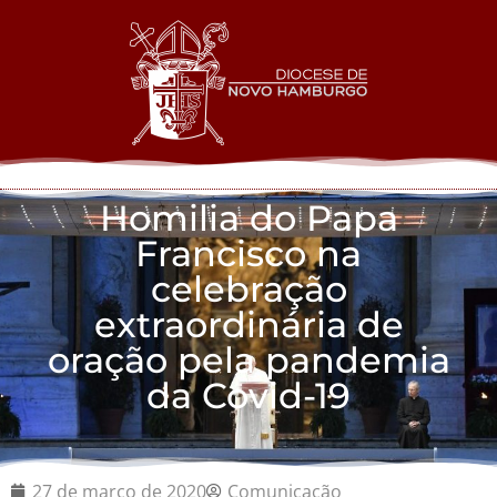
Homilia do Papa
Francisco na
celebração
extraordinária de
oração pela pandemia
da Covid-19
27 de março de 2020
Comunicação