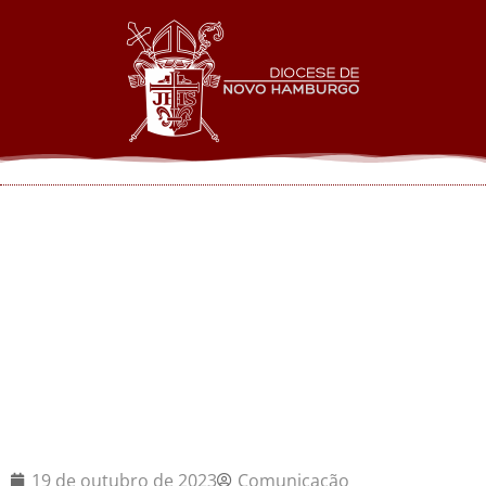
Missões Capuchinhas
na Paróquia São Pedro
Apóstolo
19 de outubro de 2023
Comunicação