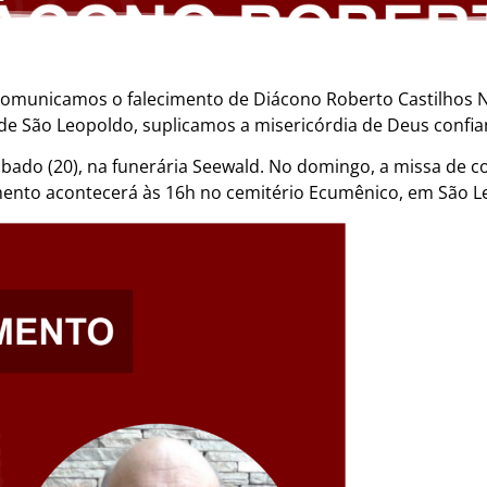
comunicamos o falecimento de Diácono Roberto Castilhos 
, de São Leopoldo, suplicamos a misericórdia de Deus confia
ábado (20), na funerária Seewald. No domingo, a missa de c
amento acontecerá às 16h no cemitério Ecumênico, em São L