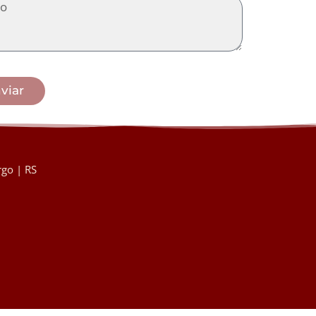
viar
go | RS