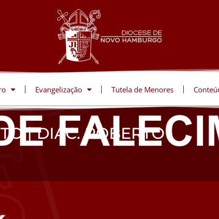
ro
Evangelização
Tutela de Menores
Conteú
TO | DIÁC. ROBERTO