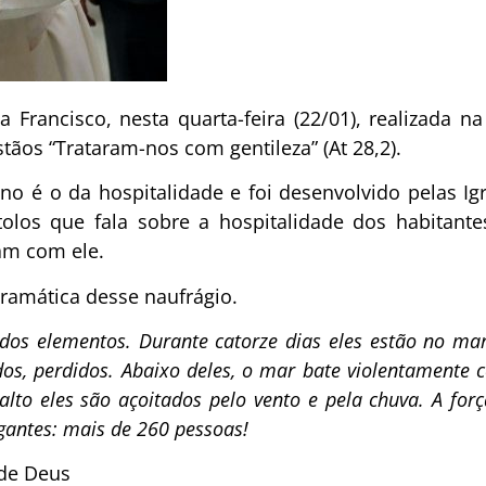
Francisco, nesta quarta-feira (22/01), realizada n
ãos “Trataram-nos com gentileza” (At 28,2).
o é o da hospitalidade e foi desenvolvido pelas Igre
olos que fala sobre a hospitalidade dos habitant
am com ele.
dramática desse naufrágio.
dos elementos. Durante catorze dias eles estão no ma
ados, perdidos. Abaixo deles, o mar bate violentamente
lto eles são açoitados pelo vento e pela chuva. A for
gantes: mais de 260 pessoas!
 de Deus