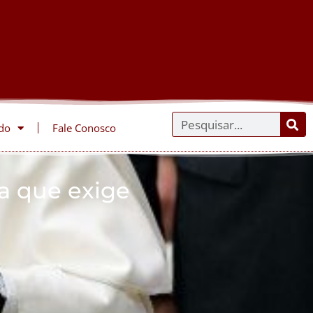
do
Fale Conosco
a que exige