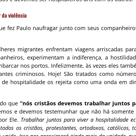
 da violência
que fez Paulo naufragar junto com seus companheiros
res migrantes enfrentam viagens arriscadas para f
heiros, experimentam a indiferença, a hostilidad
barcar nos portos. Infelizmente, às vezes eles tamb
cantes criminosos. Hoje! São tratados como núm
ta de hospitalidade os rejeita como uma onda em d
endo que
“nós cristãos devemos trabalhar juntos 
emos e devemos testemunhar que não há somente ho
por Ele.
Trabalhar juntos para viver a hospitalidade 
todos os cristãos, protestantes, ortodoxos, católicos,