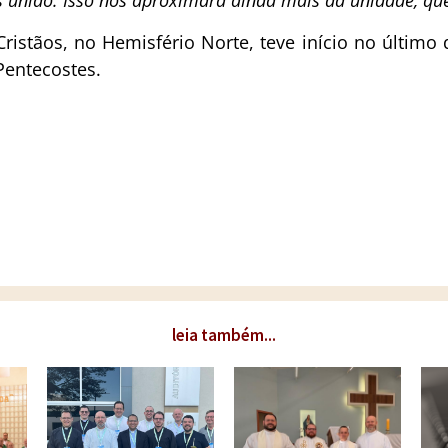
s unido. Isso nos aproximará ainda mais da unidade, que
stãos, no Hemisfério Norte, teve início no último 
Pentecostes.
leia também...