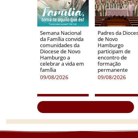
Semana Nacional
Padres da Dioce
da Família convida
de Novo
comunidades da
Hamburgo
Diocese de Novo
participam de
Hamburgo a
encontro de
celebrar a vida em
formação
família
permanente
09/08/2026
09/08/2026
Clique aqui e veja todas as notícias...