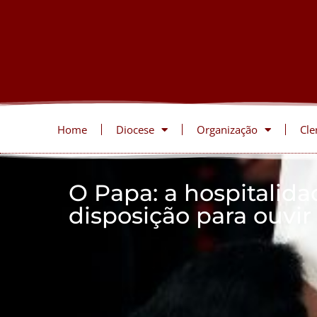
Home
Diocese
Organização
Cle
O Papa: a hospitalid
disposição para ouvir