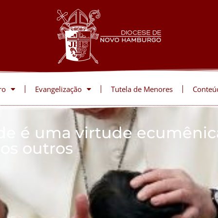
ro
Evangelização
Tutela de Menores
Conteú
ade é uma virtude ecumênic
 os outros