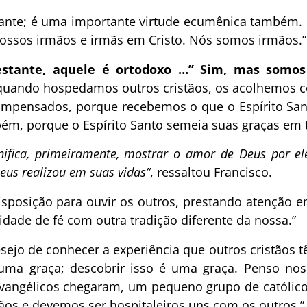
tante; é uma importante virtude ecumênica também. 
nossos irmãos e irmãs em Cristo. Nós somos irmãos.”
estante, aquele é ortodoxo …” Sim, mas somos
quando hospedamos outros cristãos, os acolhemos
ompensados, porque recebemos o que o Espírito Sa
ém, porque o Espírito Santo semeia suas graças em t
gnifica, primeiramente, mostrar o amor de Deus por el
eus realizou em suas vidas”
, ressaltou Francisco.
isposição para ouvir os outros, prestando atenção em
dade de fé com outra tradição diferente da nossa.”
sejo de conhecer a experiência que outros cristãos t
 uma graça; descobrir isso é uma graça. Penso no
angélicos chegaram, um pequeno grupo de católicos
ãos e devemos ser hospitaleiros uns com os outros.”