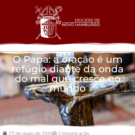
O Papa: a oração é um
refúgio diante da onda
do mal que cresce no
mundo
27 de maio de 2020
Comunicação