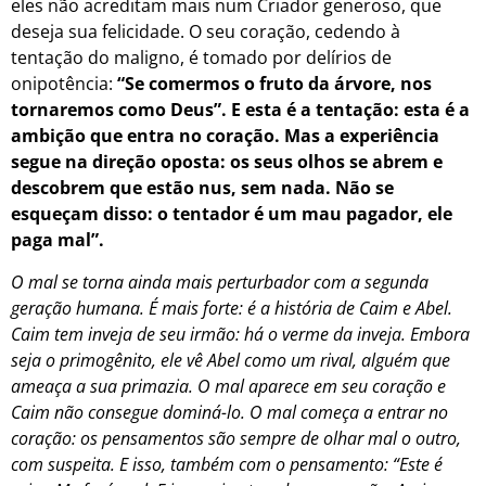
eles não acreditam mais num Criador generoso, que
deseja sua felicidade. O seu coração, cedendo à
tentação do maligno, é tomado por delírios de
onipotência:
“Se comermos o fruto da árvore, nos
tornaremos como Deus”. E esta é a tentação: esta é a
ambição que entra no coração. Mas a experiência
segue na direção oposta: os seus olhos se abrem e
descobrem que estão nus, sem nada. Não se
esqueçam disso: o tentador é um mau pagador, ele
paga mal”.
O mal se torna ainda mais perturbador com a segunda
geração humana. É mais forte: é a história de Caim e Abel.
Caim tem inveja de seu irmão: há o verme da inveja. Embora
seja o primogênito, ele vê Abel como um rival, alguém que
ameaça a sua primazia. O mal aparece em seu coração e
Caim não consegue dominá-lo. O mal começa a entrar no
coração: os pensamentos são sempre de olhar mal o outro,
com suspeita. E isso, também com o pensamento: “Este é