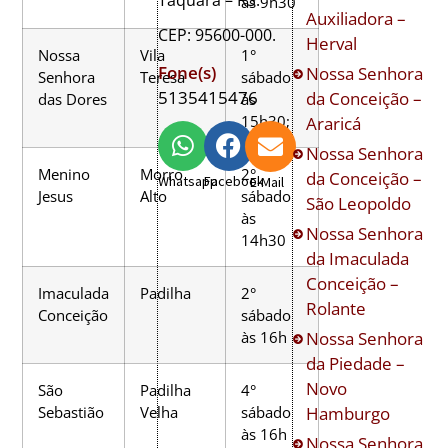
Taquara – RS.
às 9h30
Auxiliadora –
CEP: 95600-000.
Herval
Nossa
Vila
1°
Fone(s)
Nossa Senhora
Senhora
Teresa
sábado
5135415476
da Conceição –
das Dores
às
15h30;
Araricá
Nossa Senhora
Menino
Morro
2°
da Conceição –
Whatsapp
Facebook
E-Mail
Jesus
Alto
sábado
São Leopoldo
às
Nossa Senhora
14h30
da Imaculada
Conceição –
Imaculada
Padilha
2°
Rolante
Conceição
sábado
Nossa Senhora
às 16h
da Piedade –
Novo
São
Padilha
4°
Hamburgo
Sebastião
Velha
sábado
às 16h
Nossa Senhora