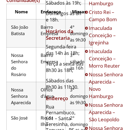
Comunidade(s)
Sábados às 19h;
Hamburgo
Cristo Rei –
Nome
Endereço
Missas
Domingos às 8h
Campo Bom
e 18h.
São João
Bairro
4°
Imaculada
Horários da
Batista
Empresa
domingo
Conceição –
Secretaria
às 9h30
Igrejinha
Segunda-feira
Imaculada
das 14h às 18h;
Nossa
Bairro
3°
Conceição –
Senhora
Empresa
sábado
Terça a sexta das
Morro Reuter
do
às 16h
8h30 às 18h;
Nossa Senhora
Rosário
Sábados das
Aparecida –
8h30 às 11h30.
Novo
Nossa
Olhos
3°
Hamburgo
Senhora
d'água
domingo
Endereço
Aparecida
às 9h30
Nossa Senhora
Rua
Aparecida –
Pernambuco,
São José
Rio da
2°
611 – Santa
São Leopoldo
Teresinha,
Ilha
domingo
Nossa Senhora