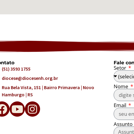
ntato
Fale co
Setor
(51) 3593 1755
diocese@diocesenh.org.br
Nome
Rua Bela Vista, 151 | Bairro Primavera | Novo
Hamburgo | RS
Email
Assunto