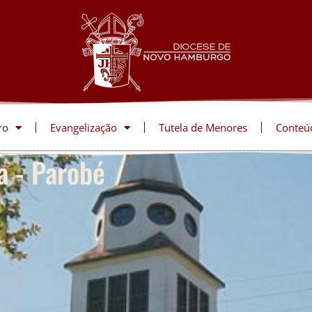
ro
Evangelização
Tutela de Menores
Conteú
a - Parobé