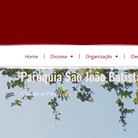
Home
Diocese
Organização
Cle
Paróquia São João Batist
< Todas as Paróquias