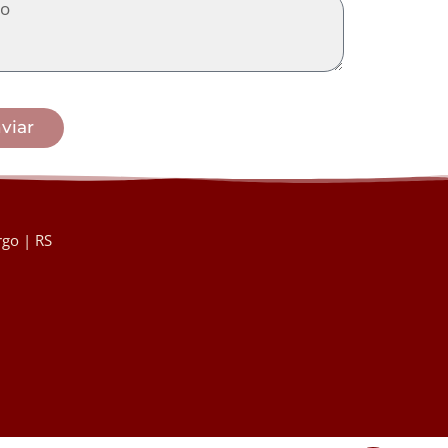
viar
go | RS