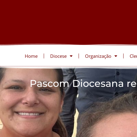
Home
Diocese
Organização
Cle
Pascom Diocesana rea