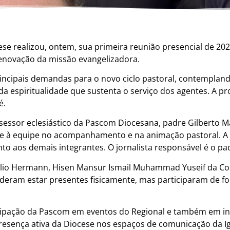
e realizou, ontem, sua primeira reunião presencial de 202
enovação da missão evangelizadora.
rincipais demandas para o novo ciclo pastoral, contemplan
 espiritualidade que sustenta o serviço dos agentes. A p
é.
ssessor eclesiástico da Pascom Diocesana, padre Gilbert
-se à equipe no acompanhamento e na animação pastoral. A
o aos demais integrantes. O jornalista responsável é o pad
lio Hermann, Hisen Mansur Ismail Muhammad Yuseif da Cost
eram estar presentes fisicamente, mas participaram de for
cipação da Pascom em eventos do Regional e também em inic
esença ativa da Diocese nos espaços de comunicação da Ig