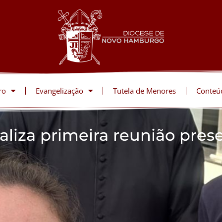
ro
Evangelização
Tutela de Menores
Conteú
liza primeira reunião prese