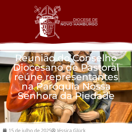
Reunião do Conselho
Diocesano de Pastoral
reúne representantes
na Paróquia Nossa
Senhora da Piedade
15 de julho de 2025
Jéssica Glück