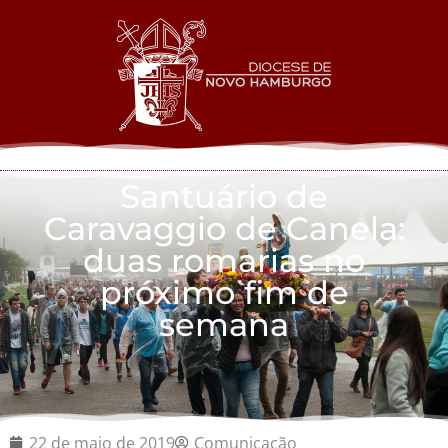
Santuário de
Caravaggio de Canela:
duas romarias no
próximo fim de
semana
22 de maio de 2019
Comunicação