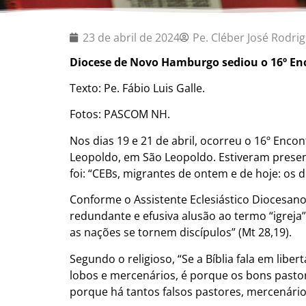
23 de abril de 2024
Pe. Cléber José Rodri
Diocese de Novo Hamburgo sediou o
16º En
Texto: Pe. Fábio Luis Galle.
Fotos: PASCOM NH.
Nos dias 19 e 21 de abril, ocorreu o 16º Enc
Leopoldo, em São Leopoldo. Estiveram presen
foi: “CEBs, migrantes de ontem e de hoje: os d
Conforme o Assistente Eclesiástico Diocesan
redundante e efusiva alusão ao termo “igreja”
as nações se tornem discípulos” (Mt 28,19).
Segundo o religioso, “Se a Bíblia fala em libe
lobos e mercenários, é porque os bons pasto
porque há tantos falsos pastores, mercenário