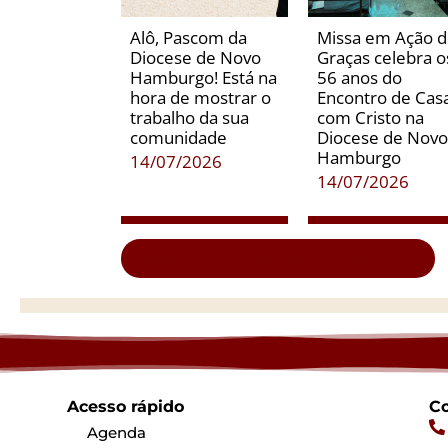
Alô, Pascom da
Missa em Ação 
Diocese de Novo
Graças celebra o
Hamburgo! Está na
56 anos do
hora de mostrar o
Encontro de Casa
trabalho da sua
com Cristo na
comunidade
Diocese de Novo
Hamburgo
14/07/2026
14/07/2026
Clique aqui e veja todas as notícias...
Acesso rápido
Co
Agenda