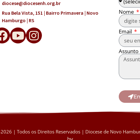
diocese@diocesenh.org.br
Nome
Rua Bela Vista, 151 | Bairro Primavera | Novo
Hamburgo | RS
Email
Assunto
En
2026 | Todos os Direitos Reservados | Diocese de Novo Hambur
by