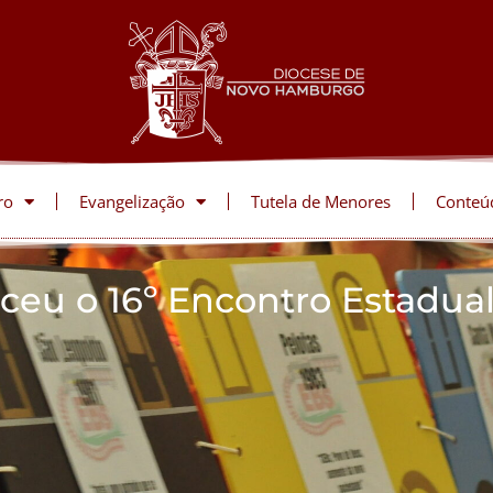
ro
Evangelização
Tutela de Menores
Conteú
ceu o 16º Encontro Estadua