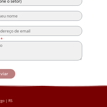
viar
go | RS