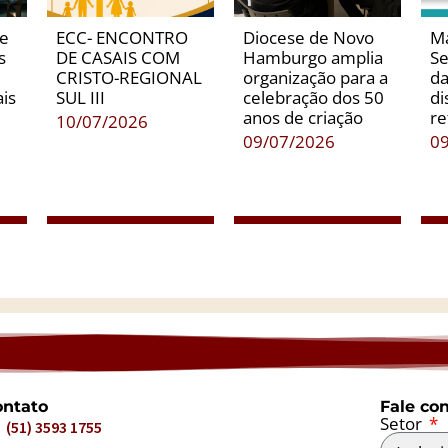
de
ECC- ENCONTRO
Diocese de Novo
Ma
s
DE CASAIS COM
Hamburgo amplia
Se
CRISTO-REGIONAL
organização para a
da
is
SUL III
celebração dos 50
di
anos de criação
re
10/07/2026
09/07/2026
0
ntato
Fale co
Setor
(51) 3593 1755