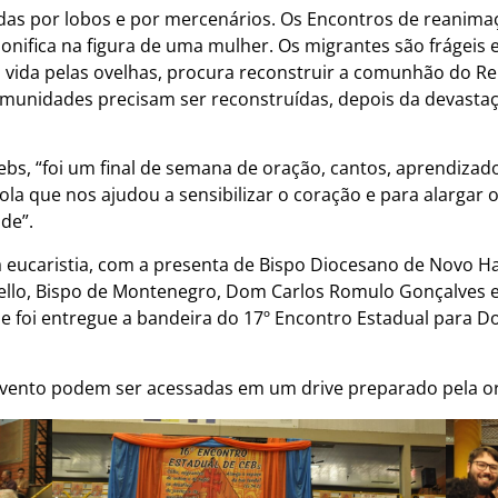
tadas por lobos e por mercenários. Os Encontros de reanim
rsonifica na figura de uma mulher. Os migrantes são frágeis
vida pelas ovelhas, procura reconstruir a comunhão do Rein
omunidades precisam ser reconstruídas, depois da devastaçã
ebs, “foi um final de semana de oração, cantos, aprendizado
la que nos ajudou a sensibilizar o coração e para alargar 
de”.
da eucaristia, com a presenta de Bispo Diocesano de Novo 
ello, Bispo de Montenegro, Dom Carlos Romulo Gonçalves e 
e foi entregue a bandeira do 17º Encontro Estadual para D
 evento podem ser acessadas em um drive preparado pela o