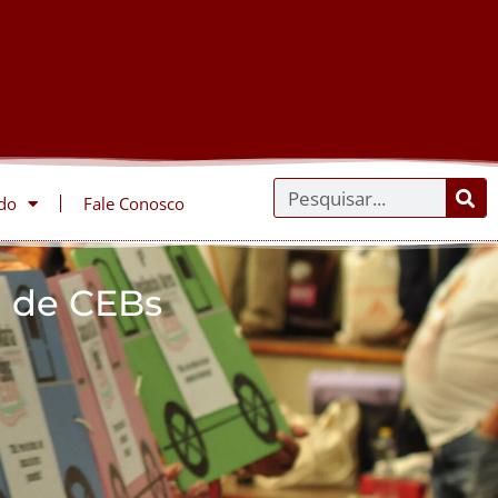
do
Fale Conosco
l de CEBs