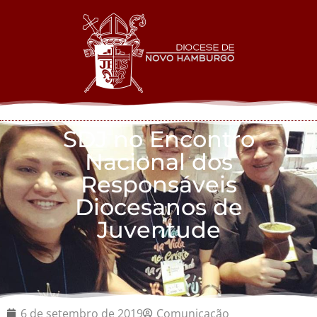
SDJ no Encontro
Nacional dos
Responsáveis
Diocesanos de
Juventude
6 de setembro de 2019
Comunicação