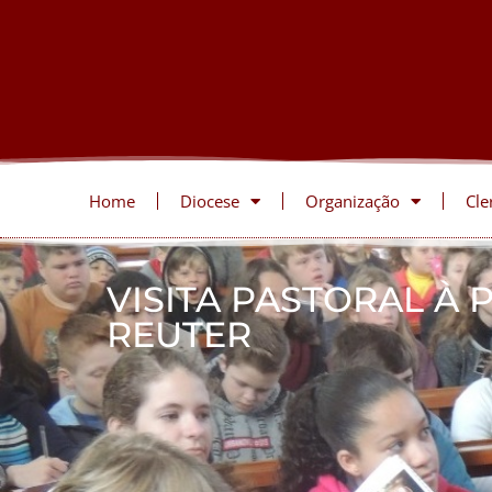
Home
Diocese
Organização
Cle
VISITA PASTORAL À
REUTER