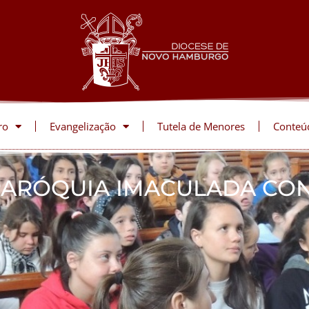
ro
Evangelização
Tutela de Menores
Conteú
 PARÓQUIA IMACULADA C