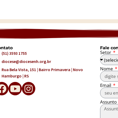
ntato
Fale co
Setor
(51) 3593 1755
diocese@diocesenh.org.br
Nome
Rua Bela Vista, 151 | Bairro Primavera | Novo
Hamburgo | RS
Email
Assunto