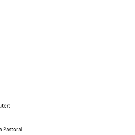
uter:
a Pastoral