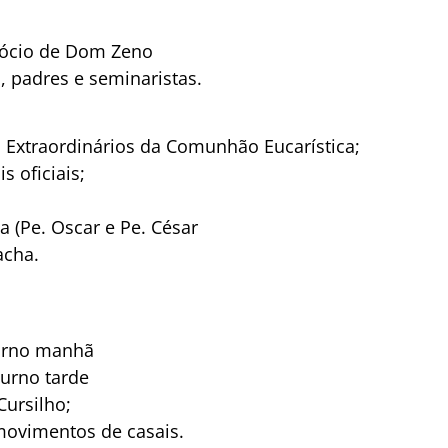
rdócio de Dom Zeno
, padres e seminaristas.
 Extraordinários da Comunhão Eucarística;
s oficiais;
 (Pe. Oscar e Pe. César
acha.
turno manhã
turno tarde
Cursilho;
ovimentos de casais.