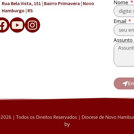
Nome
Rua Bela Vista, 151 | Bairro Primavera | Novo
Hamburgo | RS
Email
Assunto
En
2026 | Todos os Direitos Reservados | Diocese de Novo Hambur
by