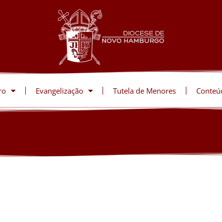
ro
Evangelização
Tutela de Menores
Conteú