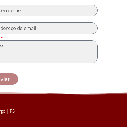
viar
go | RS