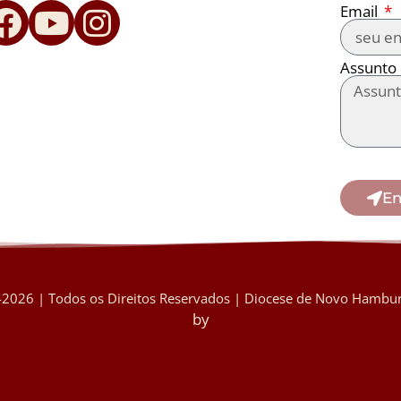
Email
Assunto
En
2026 | Todos os Direitos Reservados | Diocese de Novo Hambur
by