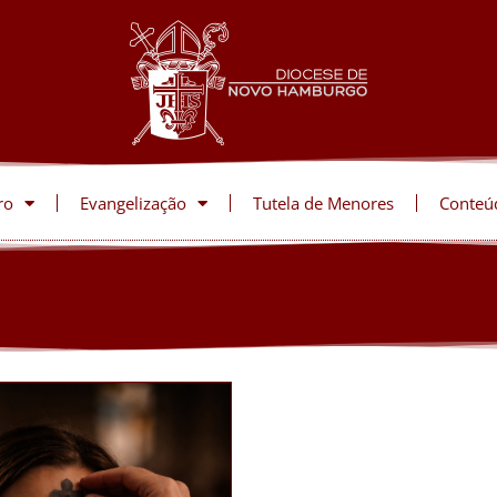
ro
Evangelização
Tutela de Menores
Conteú