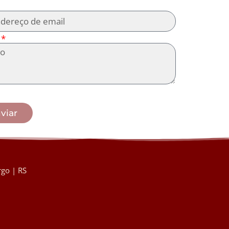
viar
go | RS