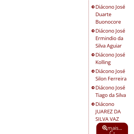
Diácono
José
Duarte
Buonocore
Diácono
José
Ermindio da
Silva Aguiar
Diácono
José
Kolling
Diácono
José
Silon Ferreira
Diácono
José
Tiago da Silva
Diácono
JUAREZ DA
SILVA VAZ
mais...