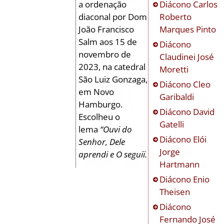
a ordenação
Diácono
Carlos
diaconal por Dom
Roberto
João Francisco
Marques Pinto
Salm aos 15 de
Diácono
novembro de
Claudinei José
2023, na catedral
Moretti
São Luiz Gonzaga,
Diácono
Cleo
em Novo
Garibaldi
Hamburgo.
Diácono
David
Escolheu o
Gatelli
lema
“Ouvi do
Diácono
Elói
Senhor, Dele
Jorge
aprendi e O seguiï.
Hartmann
Diácono
Enio
Theisen
Diácono
Fernando José