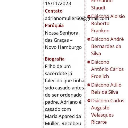
Fernando
15/11/2023
Staudt
Contato
Diácono
Aloisio
adrianomuller60@gmail.com
Roberto
Paróquia
Franken
Nossa Senhora
Diácono
André
das Graças –
Bernardes da
Novo Hamburgo
Silva
Biografia
Diácono
Filho de um
Antônio Carlos
sacerdote já
Froelich
falecido que tinha
Diácono
Atílio
sido casado antes
Reis da Silva
de ser ordenado
Diácono
Carlos
padre, Adriano é
Augusto
casado com
Velasques
Maria Aparecida
Ricarte
Müller. Recebeu