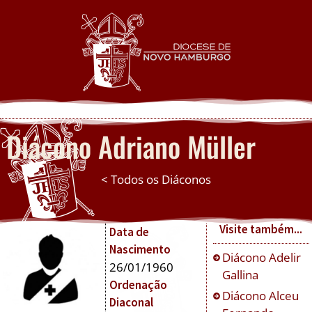
Diácono
Adriano Müller
< Todos os Diáconos
Visite também...
Data de
Nascimento
Diácono
Adelir
26/01/1960
Gallina
Ordenação
Diácono
Alceu
Diaconal