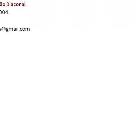
ão Diaconal
004
s@gmail.com