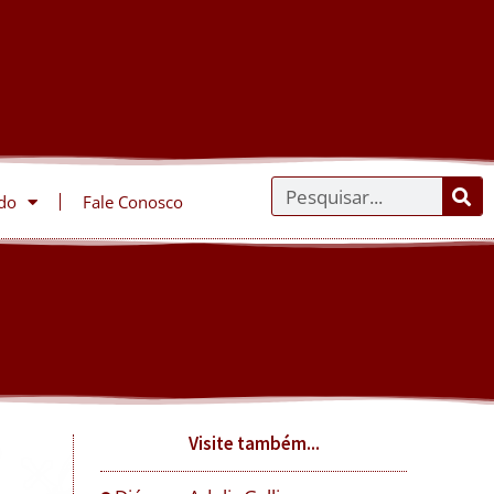
do
Fale Conosco
Visite também...