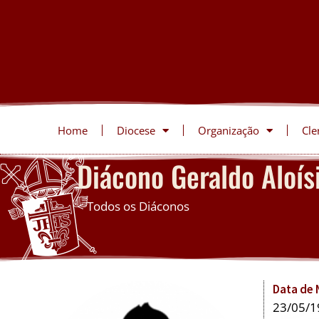
Home
Diocese
Organização
Cle
Diácono
Geraldo Aloís
< Todos os Diáconos
Data de
23/05/1