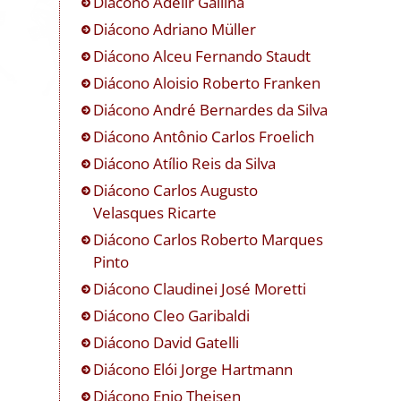
Diácono
Adelir Gallina
Diácono
Adriano Müller
Diácono
Alceu Fernando Staudt
Diácono
Aloisio Roberto Franken
Diácono
André Bernardes da Silva
Diácono
Antônio Carlos Froelich
Diácono
Atílio Reis da Silva
Diácono
Carlos Augusto
Velasques Ricarte
Diácono
Carlos Roberto Marques
Pinto
Diácono
Claudinei José Moretti
Diácono
Cleo Garibaldi
Diácono
David Gatelli
Diácono
Elói Jorge Hartmann
Diácono
Enio Theisen