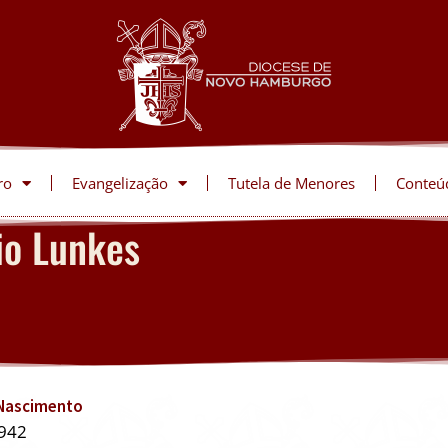
ro
Evangelização
Tutela de Menores
Conteú
io Lunkes
 Nascimento
942