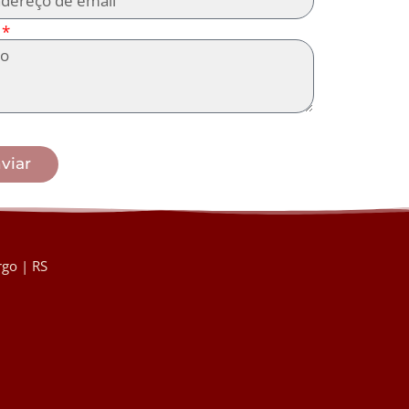
viar
go | RS