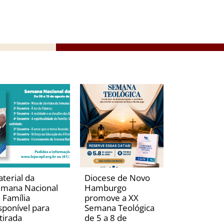
terial da
Diocese de Novo
mana Nacional
Hamburgo
 Família
promove a XX
sponível para
Semana Teológica
tirada
de 5 a 8 de