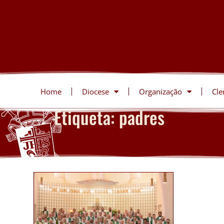
Home
Diocese
Organização
Cle
Etiqueta: padres