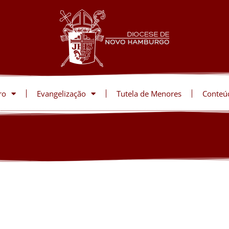
ro
Evangelização
Tutela de Menores
Conteú