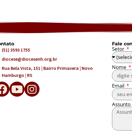
ntato
Fale co
Setor
(51) 3593 1755
diocese@diocesenh.org.br
Nome
Rua Bela Vista, 151 | Bairro Primavera | Novo
Hamburgo | RS
Email
Assunto