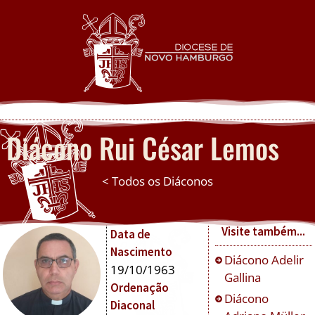
Diácono
Rui César Lemos
< Todos os Diáconos
Visite também...
Data de
Nascimento
Diácono
Adelir
19/10/1963
Gallina
Ordenação
Diácono
Diaconal