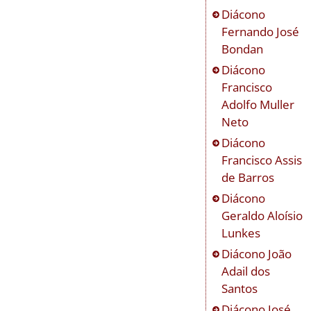
Diácono
Fernando José
Bondan
Diácono
Francisco
Adolfo Muller
Neto
Diácono
Francisco Assis
de Barros
Diácono
Geraldo Aloísio
Lunkes
Diácono
João
Adail dos
Santos
Diácono
José