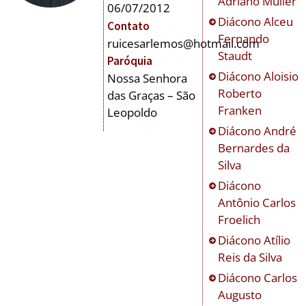
Adriano Müller
06/07/2012
Diácono
Alceu
Contato
Fernando
ruicesarlemos@hotmail.com
Staudt
Paróquia
Diácono
Aloisio
Nossa Senhora
Roberto
das Graças – São
Franken
Leopoldo
Diácono
André
Bernardes da
Silva
Diácono
Antônio Carlos
Froelich
Diácono
Atílio
Reis da Silva
Diácono
Carlos
Augusto