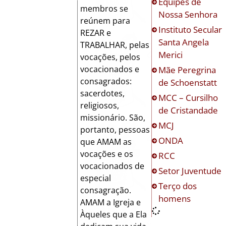
Equipes de
membros se
Nossa Senhora
reúnem para
Instituto Secular
REZAR e
Santa Angela
TRABALHAR, pelas
Merici
vocações, pelos
vocacionados e
Mãe Peregrina
consagrados:
de Schoenstatt
sacerdotes,
MCC – Cursilho
religiosos,
de Cristandade
missionário. São,
MCJ
portanto, pessoas
ONDA
que AMAM as
vocações e os
RCC
vocacionados de
Setor Juventude
especial
Terço dos
consagração.
homens
AMAM a Igreja e
Àqueles que a Ela