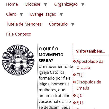
Home
Diocese
Organização
Clero
Evangelização
Tutela de Menores
Conteúdo
Fale Conosco
O QUE É O
Visite também...
MOVIMENTO
SERRA?
Apostolado da
Um movimento de
Oração
Igreja Católica,
CLJ
formado por fieis
Discípulos de
leigos, homens e
Emaús
mulheres, que
EJC
amam o trabalho
vocacional e a ele
EJU
se dedicam. Seus