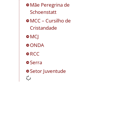
Mãe Peregrina de
Schoenstatt
MCC – Cursilho de
Cristandade
MCJ
ONDA
RCC
Serra
Setor Juventude