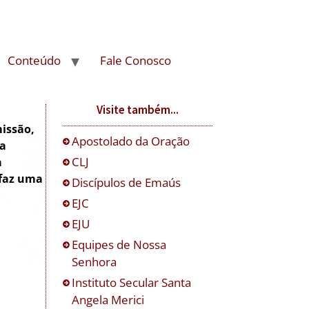
Conteúdo
Fale Conosco
Visite também...
issão,
Apostolado da Oração
ça
CLJ
a
 faz uma
Discípulos de Emaús
EJC
EJU
Equipes de Nossa
Senhora
Instituto Secular Santa
Angela Merici