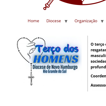
Home
Diocese
Organização
O terço
resgatar
masculi
socieda
profund
Coorde
Assessor