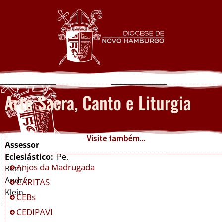
Arte Sacra, Canto e Liturgia
Visite também...
Assessor
Eclesiástico:
Pe.
Anjos da Madrugada
Remi
André
CÁRITAS
Klein
CEBs
CEDIPAVI