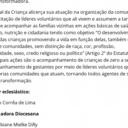
ansformadora.
al da Criança alicerça sua atuação na organização da comu
itação de líderes voluntários que ali vivem e assumem a tar
 e acompanhar as famílias vizinhas em ações básicas de sa
, nutrição e cidadania tendo como objetivo “O desenvolvi
 das crianças promovendo a vida em função delas, também 
 e comunidades, sem distinção de raça, cor, profissão,
dade, sexo, credo religioso ou político” (Artigo 2º do Estatut
ipais ações são o acompanhamento de crianças de zero a s
nhamento de gestantes por meio de líderes voluntários q
prias comunidades que atuam, tornando todos agentes de 
transformação.
 eclesiástico:
io Corrêa de Lima
adora Diocesana
biane Mielke Dilly