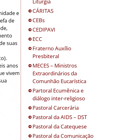
Liturgia
CÁRITAS
nidade e
CEBs
efa de
úde,
CEDIPAVI
mento
ECC
de suas
Fraterno Auxílio
Presbiteral
o).
MECES – Ministros
eis anos
Extraordinários da
ue vivem
sua
Comunhão Eucarística
Partoral Ecumênica e
diálogo inter-religioso
Pastoral Carcerária
Pastoral da AIDS – DST
Pastoral da Catequese
Pastoral da Comunicação