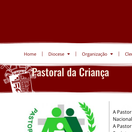
Home
Diocese
Organização
Cle
Pastoral da Criança
A Pastor
Nacional
A Pastor