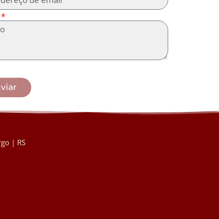
viar
go | RS