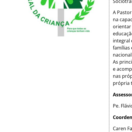
Sociotr
A Pastor
na capac
orientar
educação
integral
famílias
nacionali
As princ
e acompa
nas pró
própria 
Assessor
Pe. Fláv
Coorden
Caren Fa