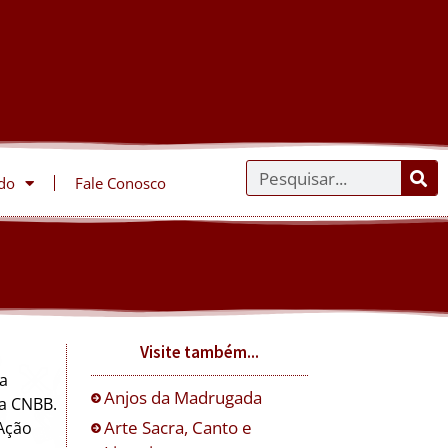
do
Fale Conosco
Visite também...
a
Anjos da Madrugada
da CNBB.
Arte Sacra, Canto e
 Ação