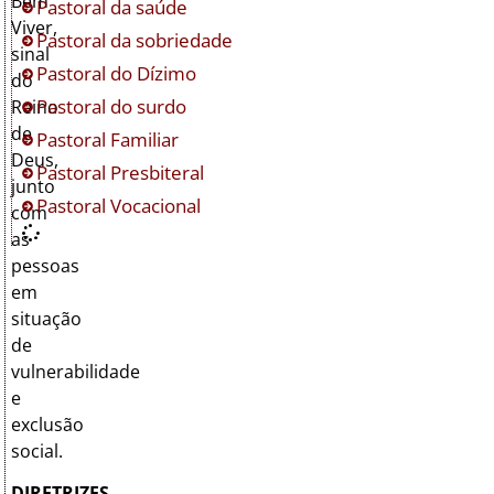
Bem
Pastoral da saúde
Viver,
Pastoral da sobriedade
sinal
Pastoral do Dízimo
do
Pastoral do surdo
Reino
de
Pastoral Familiar
Deus,
Pastoral Presbiteral
junto
Pastoral Vocacional
com
as
pessoas
em
situação
de
vulnerabilidade
e
exclusão
social.
DIRETRIZES