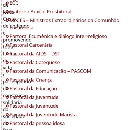
ECC
de
Fraterno Auxílio Presbiteral
Jesus
Cristo,
MECES – Ministros Extraordinários da Comunhão
defendendo
Eucarística
e
Partoral Ecumênica e diálogo inter-religioso
promovendo
Pastoral Carcerária
toda
Pastoral da AIDS – DST
forma
de
Pastoral da Catequese
vida
Pastoral da Comunicação – PASCOM
e,
Pastoral da Criança
participando
Pastoral da Educação
da
construção
Pastoral da Juventude
solidária
Pastoral da Juventude
da
Pastoral da Juventude Marista
sociedade
Pastoral da pessoa idosa
do