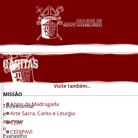
CÁRITAS
Visite também...
MISSÃO
Anjos da Madrugada
Testemunhar
Arte Sacra, Canto e Liturgia
e
anunciar
CEBs
o
CEDIPAVI
Evangelho