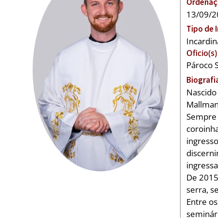
Ordenaçã
13/09/2
Tipo de 
Incardin
Oficio(s)
Pároco 
Biografi
Nascido 
Mallman
Sempre 
coroinha
ingresso
discern
ingress
De 2015 
serra, s
Entre os
seminári