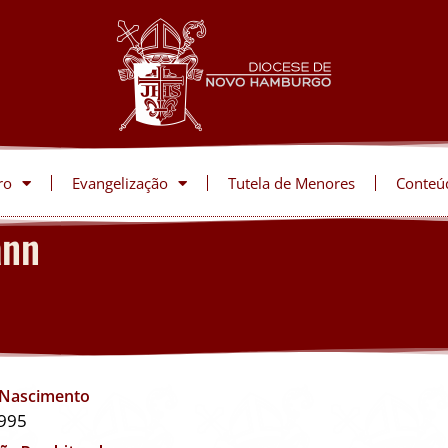
ro
Evangelização
Tutela de Menores
Conteú
ann
 Nascimento
995