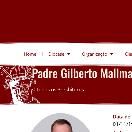
Home
Diocese
Organização
Cle
Padre Gilberto Mallm
< Todos os Presbíteros
Data de
01/11/1