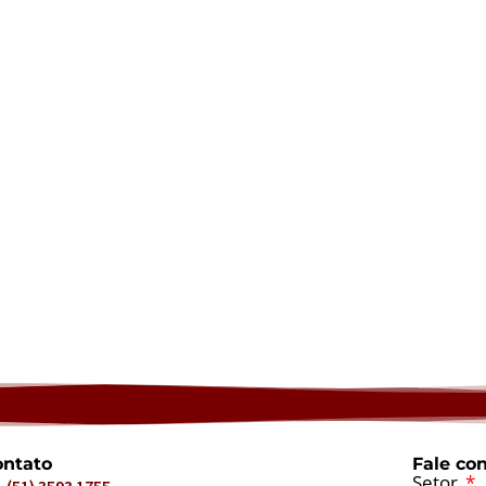
ntato
Fale co
Setor
(51) 3593 1755