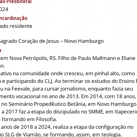
o Presbiteral
024
Incardinação
ado residente
Sagrado Coração de Jesus – Novo Hamburgo
a
em Nova Petrópolis, RS. Filho de Paulo Mallmann e Eliane
n.
ativo na comunidade onde cresceu, em pinhal alto, como
 e participando do CLJ. Ao terminar os estudos do Ensino
u na Feevale, para cursar jornalismo, enquanto fazia seu
imento vocacional no ano de 2013. Em 2014, com 18 anos,
a no Seminário Propedêutico Betânia, em Novo Hamburgo
a 2017 faz a etapa do discipulado no SMME, em Itapeceri
e formando em Filosofia.
 anos de 2018 a 2024, realiza a etapa da configuração no
o SLG de Viamão, se formando, assim, em teologia.