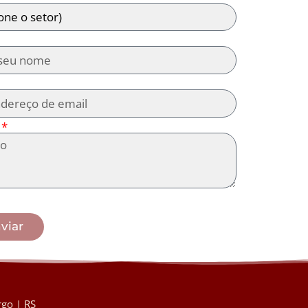
viar
go | RS