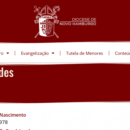
ro
Evangelização
Tutela de Menores
Conteú
des
 Nascimento
978