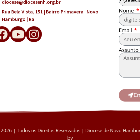
diocese@diocesenh.org.br
Nome
Rua Bela Vista, 151 | Bairro Primavera | Novo
Hamburgo | RS
Email
Assunto
En
2026 | Todos os Direitos Reservados | Diocese de Novo Hambur
by