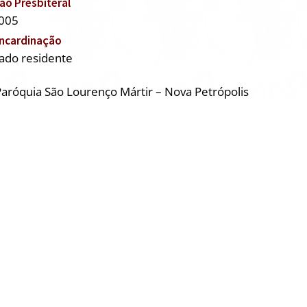
o Presbiteral
005
Incardinação
ado residente
Paróquia São Lourenço Mártir – Nova Petrópolis