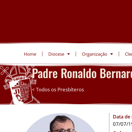
Home
Diocese
Organização
Cle
Padre Ronaldo Bernar
< Todos os Presbíteros
Data de
07/07/1