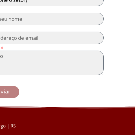
viar
go | RS