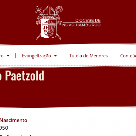
ro
Evangelização
Tutela de Menores
Conteú
o Paetzold
 Nascimento
950