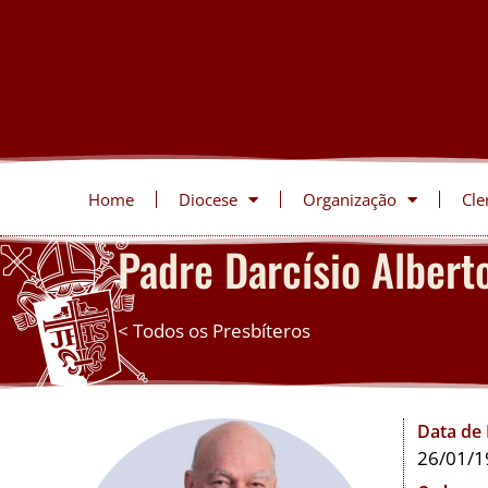
Home
Diocese
Organização
Cle
Padre Darcísio Albert
< Todos os Presbíteros
Data de
26/01/1