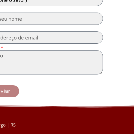
viar
go | RS