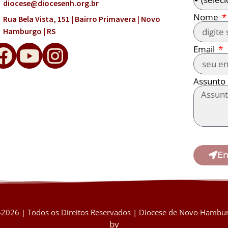
diocese@diocesenh.org.br
Nome
Rua Bela Vista, 151 | Bairro Primavera | Novo
Hamburgo | RS
Email
Assunto
En
2026 | Todos os Direitos Reservados | Diocese de Novo Hambur
by